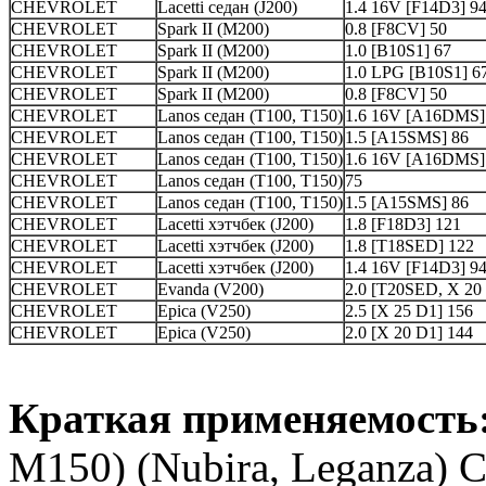
CHEVROLET
Lacetti седан (J200)
1.4 16V [F14D3] 9
CHEVROLET
Spark II (M200)
0.8 [F8CV] 50
CHEVROLET
Spark II (M200)
1.0 [B10S1] 67
CHEVROLET
Spark II (M200)
1.0 LPG [B10S1] 6
CHEVROLET
Spark II (M200)
0.8 [F8CV] 50
CHEVROLET
Lanos седан (T100, T150)
1.6 16V [A16DMS]
CHEVROLET
Lanos седан (T100, T150)
1.5 [A15SMS] 86
CHEVROLET
Lanos седан (T100, T150)
1.6 16V [A16DMS]
CHEVROLET
Lanos седан (T100, T150)
75
CHEVROLET
Lanos седан (T100, T150)
1.5 [A15SMS] 86
CHEVROLET
Lacetti хэтчбек (J200)
1.8 [F18D3] 121
CHEVROLET
Lacetti хэтчбек (J200)
1.8 [T18SED] 122
CHEVROLET
Lacetti хэтчбек (J200)
1.4 16V [F14D3] 9
CHEVROLET
Evanda (V200)
2.0 [T20SED, X 20
CHEVROLET
Epica (V250)
2.5 [X 25 D1] 156
CHEVROLET
Epica (V250)
2.0 [X 20 D1] 144
Краткая применяемость
M150) (Nubira, Leganza) 