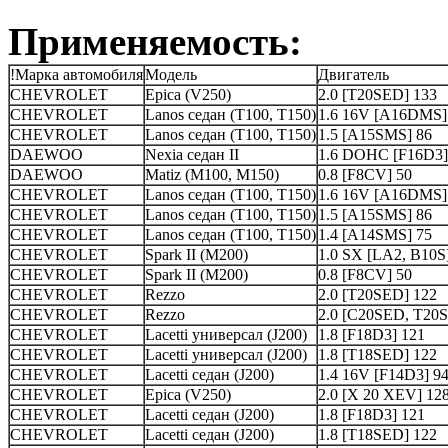
Применяемость:
!Марка автомобиля
Модель
Двигатель
CHEVROLET
Epica (V250)
2.0 [T20SED] 133
CHEVROLET
Lanos седан (T100, T150)
1.6 16V [A16DMS]
CHEVROLET
Lanos седан (T100, T150)
1.5 [A15SMS] 86
DAEWOO
Nexia седан II
1.6 DOHC [F16D3]
DAEWOO
Matiz (M100, M150)
0.8 [F8CV] 50
CHEVROLET
Lanos седан (T100, T150)
1.6 16V [A16DMS]
CHEVROLET
Lanos седан (T100, T150)
1.5 [A15SMS] 86
CHEVROLET
Lanos седан (T100, T150)
1.4 [A14SMS] 75
CHEVROLET
Spark II (M200)
1.0 SX [LA2, B10S
CHEVROLET
Spark II (M200)
0.8 [F8CV] 50
CHEVROLET
Rezzo
2.0 [T20SED] 122
CHEVROLET
Rezzo
2.0 [C20SED, T20
CHEVROLET
Lacetti универсал (J200)
1.8 [F18D3] 121
CHEVROLET
Lacetti универсал (J200)
1.8 [T18SED] 122
CHEVROLET
Lacetti седан (J200)
1.4 16V [F14D3] 9
CHEVROLET
Epica (V250)
2.0 [X 20 XEV] 12
CHEVROLET
Lacetti седан (J200)
1.8 [F18D3] 121
CHEVROLET
Lacetti седан (J200)
1.8 [T18SED] 122