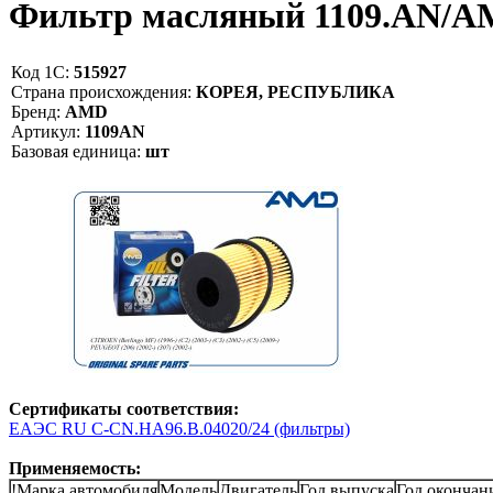
Фильтр масляный 1109.AN/
Код 1С:
515927
Страна происхождения:
КОРЕЯ, РЕСПУБЛИКА
Бренд:
AMD
Артикул:
1109AN
Базовая единица:
шт
Сертификаты соответствия:
ЕАЭС RU С-CN.НА96.В.04020/24 (фильтры)
Применяемость:
!Марка автомобиля
Модель
Двигатель
Год выпуска
Год окончан