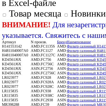
в Excel-файле
Товар месяца
Новинки
ВНИМАНИЕ!
Для незарегистр
указывается. Свяжитесь с наши
Артикул
N произв.
Бренд
Наименование
H141553142
AMD.FC1135S
AMD
Фильтр салонный H141
H4811040007A0
AMD.FC1127
AMD
Фильтр салонный H48
H4811040007A0
AMD.FC1127C
AMD
Фильтр салонный H48
KD4561J6X
AMD.FC756
AMD
Фильтр салонный KD
KD4561J6X
AMD.FC756C
AMD
Фильтр салонный KD4
KD4561J6X
ASIN.FC2756
ASIN
Фильтр салонный KD4
KD4561J6X
ASIN.FC2756C
ASIN
Фильтр салонный KD45
LR023977
AMD.FC928
AMD
Фильтр салонный LR0
LR023977
AMD.FC928A
AMD
Фильтр салонный LR023
LR023977
AMD.FC928C
AMD
Фильтр салонный LR0
LR115835
AMD.FC938
AMD
Фильтр салонный LR1
LR115835
AMD.FC938C
AMD
Фильтр салонный LR1
LR115835
ASIN.FC2938
ASIN
Фильтр салонный LR11
MR398288
AMD.FC59
AMD
Фильтр салонный MR