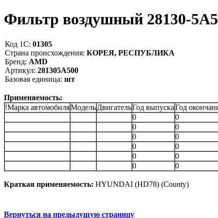
Фильтр воздушный 28130-5A
Код 1С:
01305
Страна происхождения:
КОРЕЯ, РЕСПУБЛИКА
Бренд:
AMD
Артикул:
281305A500
Базовая единица:
шт
Применяемость:
!Марка автомобиля
Модель
Двигатель
Год выпуска
Год окончан
0
0
0
0
0
0
0
0
0
0
0
0
Краткая применяемость:
HYUNDAI (HD78) (County)
Вернуться на предыдущую страницу