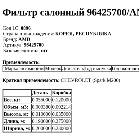
Фильтр салонный 96425700/
Код 1С:
0896
Страна происхождения:
КОРЕЯ, РЕСПУБЛИКА
Бренд:
AMD
Артикул:
96425700
Базовая единица:
шт
Применяемость:
!Марка автомобиля
Модель
Двигатель
Год выпуска
Год окончан
Краткая применяемость:
CHEVROLET (Spark M200)
Деталь
Коробка
Вес, кг:
0.055000
0.120000
Объем, м3:
0.000380
0.002214
Высота, м:
0.010000
0.035000
Длина, м:
0.190000
0.275000
Ширина, м:
0.200000
0.230000