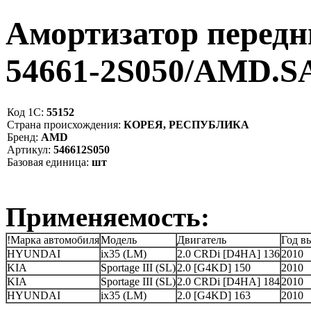
Амортизатор передн
54661-2S050/AMD.
Код 1С:
55152
Страна происхождения:
КОРЕЯ, РЕСПУБЛИКА
Бренд:
AMD
Артикул:
546612S050
Базовая единица:
шт
Применяемость:
!Марка автомобиля
Модель
Двигатель
Год в
HYUNDAI
ix35 (LM)
2.0 CRDi [D4HA] 136
2010
KIA
Sportage III (SL)
2.0 [G4KD] 150
2010
KIA
Sportage III (SL)
2.0 CRDi [D4HA] 184
2010
HYUNDAI
ix35 (LM)
2.0 [G4KD] 163
2010