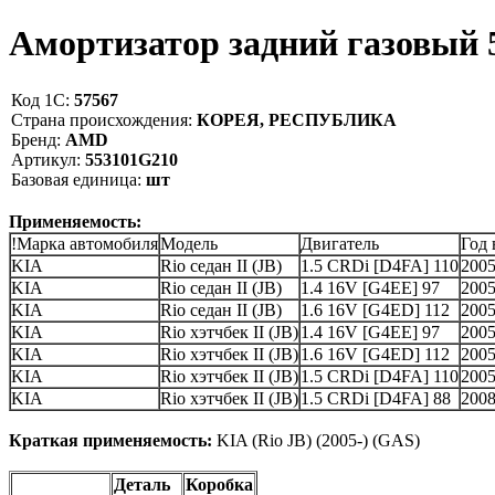
Амортизатор задний газовый
Код 1С:
57567
Страна происхождения:
КОРЕЯ, РЕСПУБЛИКА
Бренд:
AMD
Артикул:
553101G210
Базовая единица:
шт
Применяемость:
!Марка автомобиля
Модель
Двигатель
Год
KIA
Rio седан II (JB)
1.5 CRDi [D4FA] 110
200
KIA
Rio седан II (JB)
1.4 16V [G4EE] 97
200
KIA
Rio седан II (JB)
1.6 16V [G4ED] 112
200
KIA
Rio хэтчбек II (JB)
1.4 16V [G4EE] 97
200
KIA
Rio хэтчбек II (JB)
1.6 16V [G4ED] 112
200
KIA
Rio хэтчбек II (JB)
1.5 CRDi [D4FA] 110
200
KIA
Rio хэтчбек II (JB)
1.5 CRDi [D4FA] 88
200
Краткая применяемость:
KIA (Rio JB) (2005-) (GAS)
Деталь
Коробка