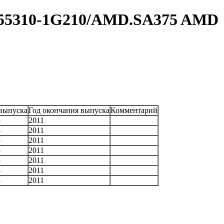
 55310-1G210/AMD.SA375 AMD
 выпуска
Год окончания выпуска
Комментарий
5
2011
5
2011
5
2011
5
2011
5
2011
5
2011
8
2011