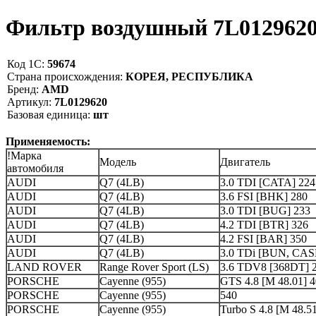
Фильтр воздушный 7L01296
Код 1С:
59674
Страна происхождения:
КОРЕЯ, РЕСПУБЛИКА
Бренд:
AMD
Артикул:
7L0129620
Базовая единица:
шт
Применяемость:
!Марка
Модель
Двигатель
автомобиля
AUDI
Q7 (4LB)
3.0 TDI [CATA] 224
AUDI
Q7 (4LB)
3.6 FSI [BHK] 280
AUDI
Q7 (4LB)
3.0 TDI [BUG] 233
AUDI
Q7 (4LB)
4.2 TDI [BTR] 326
AUDI
Q7 (4LB)
4.2 FSI [BAR] 350
AUDI
Q7 (4LB)
3.0 TDi [BUN, CAS
LAND ROVER
Range Rover Sport (LS)
3.6 TDV8 [368DT] 
PORSCHE
Cayenne (955)
GTS 4.8 [M 48.01] 
PORSCHE
Cayenne (955)
540
PORSCHE
Cayenne (955)
Turbo S 4.8 [M 48.5