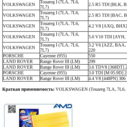
Touareg I (7LA, 7L6,
VOLKSWAGEN
2.5 R5 TDI [BLK, 
7L7)
Touareg I (7LA, 7L6,
VOLKSWAGEN
2.5 R5 TDI [BAC, B
7L7)
Touareg I (7LA, 7L6,
VOLKSWAGEN
4.2 V8 [AXQ, BHX]
7L7)
Touareg I (7LA, 7L6,
VOLKSWAGEN
5.0 V10 TDI [AYH,
7L7)
Touareg I (7LA, 7L6,
3.2 V6 [AZZ, BAA,
VOLKSWAGEN
7L7)
220
PORSCHE
Cayenne (955)
550
LAND ROVER
Range Rover III (LM)
299
LAND ROVER
Range Rover III (LM)
3.6 TDV8 [368DT] 
PORSCHE
Cayenne (955)
3.0 TDI [M 05.9D] 
LAND ROVER
Range Rover III (LM)
4.4 V8 [448PN] 306
Краткая применяемость:
VOLKSWAGEN (Touareg 7LA, 7L6, 7L