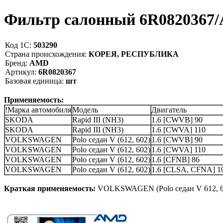
Фильтр салонный 6R0820367
Код 1С:
503290
Страна происхождения:
КОРЕЯ, РЕСПУБЛИКА
Бренд:
AMD
Артикул:
6R0820367
Базовая единица:
шт
Применяемость:
!Марка автомобиля
Модель
Двигатель
SKODA
Rapid III (NH3)
1.6 [CWVB] 90
SKODA
Rapid III (NH3)
1.6 [CWVA] 110
VOLKSWAGEN
Polo седан V (612, 602)
1.6 [CWVB] 90
VOLKSWAGEN
Polo седан V (612, 602)
1.6 [CWVA] 110
VOLKSWAGEN
Polo седан V (612, 602)
1.6 [CFNB] 86
VOLKSWAGEN
Polo седан V (612, 602)
1.6 [CLSA, CFNA] 1
Краткая применяемость:
VOLKSWAGEN (Polo седан V 612, 60