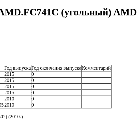
/AMD.FC741C (угольный) AMD
Год выпуска
Год окончания выпуска
Комментарий
2015
0
2015
0
2015
0
2015
0
2010
0
05
2010
0
2) (2010-)