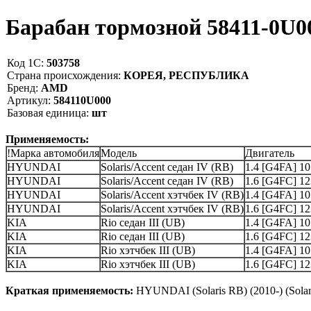
Барабан тормозной 58411-0
Код 1С:
503758
Страна происхождения:
КОРЕЯ, РЕСПУБЛИКА
Бренд:
AMD
Артикул:
584110U000
Базовая единица:
шт
Применяемость:
!Марка автомобиля
Модель
Двигатель
HYUNDAI
Solaris/Accent седан IV (RB)
1.4 [G4FA] 10
HYUNDAI
Solaris/Accent седан IV (RB)
1.6 [G4FC] 12
HYUNDAI
Solaris/Accent хэтчбек IV (RB)
1.4 [G4FA] 10
HYUNDAI
Solaris/Accent хэтчбек IV (RB)
1.6 [G4FC] 12
KIA
Rio седан III (UB)
1.4 [G4FA] 10
KIA
Rio седан III (UB)
1.6 [G4FC] 12
KIA
Rio хэтчбек III (UB)
1.4 [G4FA] 10
KIA
Rio хэтчбек III (UB)
1.6 [G4FC] 12
Краткая применяемость:
HYUNDAI (Solaris RB) (2010-) (Solaris