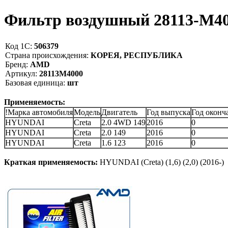
Фильтр воздушный 28113-M
Код 1С:
506379
Страна происхождения:
КОРЕЯ, РЕСПУБЛИКА
Бренд:
AMD
Артикул:
28113M4000
Базовая единица:
шт
Применяемость:
!Марка автомобиля
Модель
Двигатель
Год выпуска
Год оконч
HYUNDAI
Creta
2.0 4WD 149
2016
0
HYUNDAI
Creta
2.0 149
2016
0
HYUNDAI
Creta
1.6 123
2016
0
Краткая применяемость:
HYUNDAI (Creta) (1,6) (2,0) (2016-)