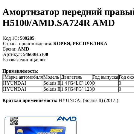
Амортизатор передний правый
H5100/AMD.SA724R AMD
Код 1С:
509285
Страна происхождения:
КОРЕЯ, РЕСПУБЛИКА
Бренд:
AMD
Артикул:
54660H5100
Базовая единица:
шт
Применяемость:
!Марка автомобиля
Модель
Двигатель
Год выпуска
Год ок
HYUNDAI
Solaris II
1.4 [G4LC] 100
0
0
HYUNDAI
Solaris II
1.6 [G4FG] 123
0
0
Краткая применяемость:
HYUNDAI (Solaris II) (2017-)