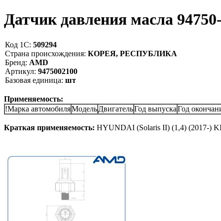
Датчик давления масла 9475
Код 1С:
509294
Страна происхождения:
КОРЕЯ, РЕСПУБЛИКА
Бренд:
AMD
Артикул:
9475002100
Базовая единица:
шт
Применяемость:
!Марка автомобиля
Модель
Двигатель
Год выпуска
Год окончан
Краткая применяемость:
HYUNDAI (Solaris II) (1,4) (2017-) KI