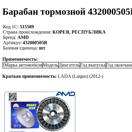
Барабан тормозной 4320005
Код 1С:
515589
Страна происхождения:
КОРЕЯ, РЕСПУБЛИКА
Бренд:
AMD
Артикул:
432000505R
Базовая единица:
шт
Применяемость:
!Марка автомобиля
Модель
Двигатель
Год выпуска
Год окончан
Краткая применяемость:
LADA (Largus) (2012-)