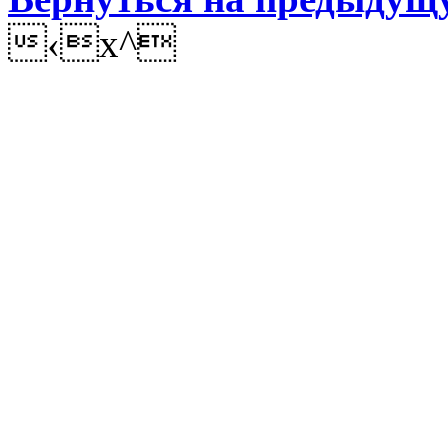
‹x^