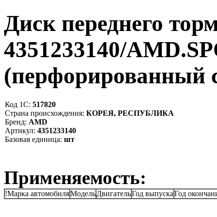
Диск переднего торм
4351233140/AMD.S
(перфорированный 
Код 1С:
517820
Страна происхождения:
КОРЕЯ, РЕСПУБЛИКА
Бренд:
AMD
Артикул:
4351233140
Базовая единица:
шт
Применяемость:
!Марка автомобиля
Модель
Двигатель
Год выпуска
Год окончан