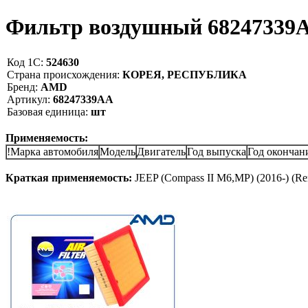
Фильтр воздушный 6824733
Код 1С:
524630
Страна происхождения:
КОРЕЯ, РЕСПУБЛИКА
Бренд:
AMD
Артикул:
68247339AA
Базовая единица:
шт
Применяемость:
!Марка автомобиля
Модель
Двигатель
Год выпуска
Год окончан
Краткая применяемость:
JEEP (Compass II M6,MP) (2016-) (Re