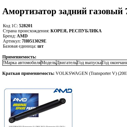
Амортизатор задний газовы
Код 1С:
528201
Страна происхождения:
КОРЕЯ, РЕСПУБЛИКА
Бренд:
AMD
Артикул:
7H0513029E
Базовая единица:
шт
Применяемость:
!Марка автомобиля
Модель
Двигатель
Год выпуска
Год окончан
Краткая применяемость:
VOLKSWAGEN (Transporter V) (2003-2