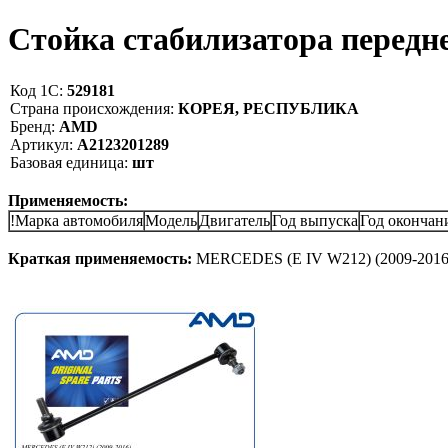
Стойка стабилизатора перед
Код 1С:
529181
Страна происхождения:
КОРЕЯ, РЕСПУБЛИКА
Бренд:
AMD
Артикул:
A2123201289
Базовая единица:
шт
Применяемость:
!Марка автомобиля
Модель
Двигатель
Год выпуска
Год окончан
Краткая применяемость:
MERCEDES (E IV W212) (2009-2016