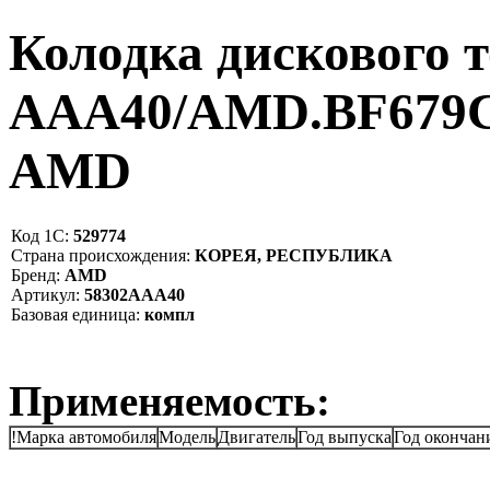
Колодка дискового т
AAA40/AMD.BF679C 
AMD
Код 1С:
529774
Страна происхождения:
КОРЕЯ, РЕСПУБЛИКА
Бренд:
AMD
Артикул:
58302AAA40
Базовая единица:
компл
Применяемость:
!Марка автомобиля
Модель
Двигатель
Год выпуска
Год окончан