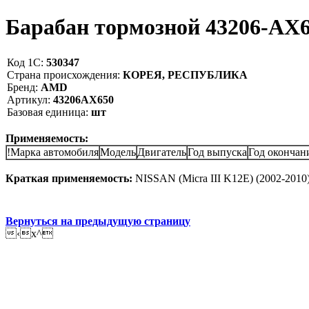
Барабан тормозной 43206-A
Код 1С:
530347
Страна происхождения:
КОРЕЯ, РЕСПУБЛИКА
Бренд:
AMD
Артикул:
43206AX650
Базовая единица:
шт
Применяемость:
!Марка автомобиля
Модель
Двигатель
Год выпуска
Год окончан
Краткая применяемость:
NISSAN (Micra III K12E) (2002-2010) 
Вернуться на предыдущую страницу
‹x^