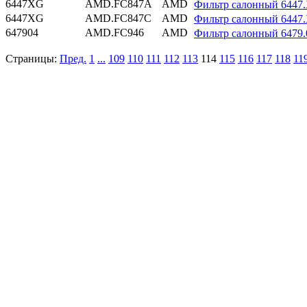
6447XG
AMD.FC847A
AMD
Фильтр салонный 6447
6447XG
AMD.FC847C
AMD
Фильтр салонный 644
647904
AMD.FC946
AMD
Фильтр салонный 647
Страницы:
Пред.
1
...
109
110
111
112
113
114
115
116
117
118
11