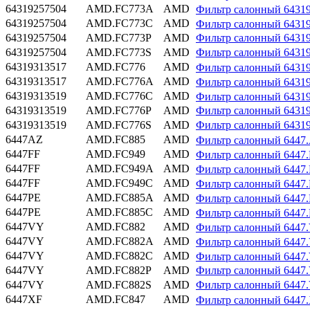
64319257504
AMD.FC773A
AMD
Фильтр салонный 64319
64319257504
AMD.FC773C
AMD
Фильтр салонный 643
64319257504
AMD.FC773P
AMD
Фильтр салонный 6431
64319257504
AMD.FC773S
AMD
Фильтр салонный 6431
64319313517
AMD.FC776
AMD
Фильтр салонный 643
64319313517
AMD.FC776A
AMD
Фильтр салонный 64319
64319313519
AMD.FC776C
AMD
Фильтр салонный 643
64319313519
AMD.FC776P
AMD
Фильтр салонный 6431
64319313519
AMD.FC776S
AMD
Фильтр салонный 6431
6447AZ
AMD.FC885
AMD
Фильтр салонный 644
6447FF
AMD.FC949
AMD
Фильтр салонный 644
6447FF
AMD.FC949A
AMD
Фильтр салонный 6447.
6447FF
AMD.FC949C
AMD
Фильтр салонный 644
6447PE
AMD.FC885A
AMD
Фильтр салонный 6447.
6447PE
AMD.FC885C
AMD
Фильтр салонный 644
6447VY
AMD.FC882
AMD
Фильтр салонный 644
6447VY
AMD.FC882A
AMD
Фильтр салонный 6447
6447VY
AMD.FC882C
AMD
Фильтр салонный 644
6447VY
AMD.FC882P
AMD
Фильтр салонный 6447
6447VY
AMD.FC882S
AMD
Фильтр салонный 6447
6447XF
AMD.FC847
AMD
Фильтр салонный 644