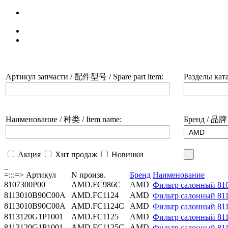
Поиск по каталогу
Catalogue search
Каталог щёток стеклоочистителя
Скачать каталог, сертификат
Download catalogue
Артикул запчасти / 配件型号 / Spare part item:
Разделы ката
Наименование / 种类 / Item name:
Бренд / 品牌 
Акция
Хит продаж
Новинки
_
=:::=> Артикул
N произв.
Бренд
Наименование
8107300P00
AMD.FC986C
AMD
Фильтр салонный 8
8113010B90C00A
AMD.FC1124
AMD
Фильтр салонный 8
8113010B90C00A
AMD.FC1124C
AMD
Фильтр салонный 8
8113120G1P1001
AMD.FC1125
AMD
Фильтр салонный 8
8113120G1P1001
AMD.FC1125C
AMD
Фильтр салонный 8