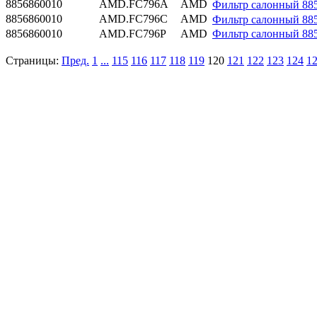
8856860010
AMD.FC796A
AMD
Фильтр салонный 885
8856860010
AMD.FC796C
AMD
Фильтр салонный 88
8856860010
AMD.FC796P
AMD
Фильтр салонный 88
Страницы:
Пред.
1
...
115
116
117
118
119
120
121
122
123
124
1