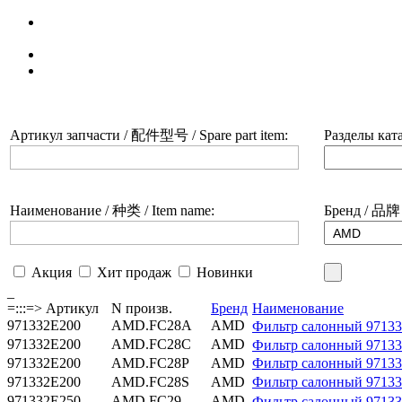
Поиск по каталогу
Catalogue search
Каталог щёток стеклоочистителя
Скачать каталог, сертификат
Download catalogue
Артикул запчасти / 配件型号 / Spare part item:
Разделы ката
Наименование / 种类 / Item name:
Бренд / 品牌 
Акция
Хит продаж
Новинки
_
=:::=> Артикул
N произв.
Бренд
Наименование
971332E200
AMD.FC28A
AMD
Фильтр салонный 97133
971332E200
AMD.FC28C
AMD
Фильтр салонный 9713
971332E200
AMD.FC28P
AMD
Фильтр салонный 97133
971332E200
AMD.FC28S
AMD
Фильтр салонный 97133
971332E250
AMD.FC29
AMD
Фильтр салонный 971