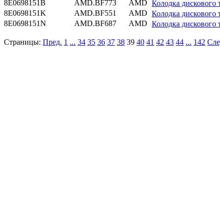
8E0698151B
AMD.BF773
AMD
Колодка дисковог
8E0698151K
AMD.BF551
AMD
Колодка дисковог
8E0698151N
AMD.BF687
AMD
Колодка дисковог
Страницы:
Пред.
1
...
34
35
36
37
38
39
40
41
42
43
44
...
142
Сле