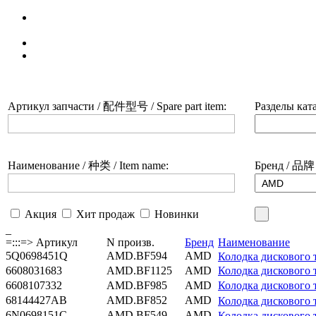
Поиск по каталогу
Catalogue search
Каталог щёток стеклоочистителя
Скачать каталог, сертификат
Download catalogue
Артикул запчасти / 配件型号 / Spare part item:
Разделы ката
Наименование / 种类 / Item name:
Бренд / 品牌 
Акция
Хит продаж
Новинки
_
=:::=> Артикул
N произв.
Бренд
Наименование
5Q0698451Q
AMD.BF594
AMD
Колодка дискового
6608031683
AMD.BF1125
AMD
Колодка дискового
6608107332
AMD.BF985
AMD
Колодка дискового
68144427AB
AMD.BF852
AMD
Колодка дисковог
6N0698151C
AMD.BF549
AMD
Колодка дисковог