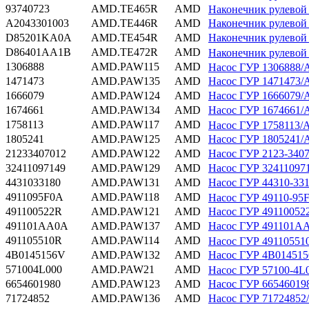
93740723
AMD.TE465R
AMD
Наконечник рулево
A2043301003
AMD.TE446R
AMD
Наконечник рулево
D85201KA0A
AMD.TE454R
AMD
Наконечник рулево
D86401AA1B
AMD.TE472R
AMD
Наконечник рулев
1306888
AMD.PAW115
AMD
Насос ГУР 130688
1471473
AMD.PAW135
AMD
Насос ГУР 147147
1666079
AMD.PAW124
AMD
Насос ГУР 166607
1674661
AMD.PAW134
AMD
Насос ГУР 167466
1758113
AMD.PAW117
AMD
Насос ГУР 175811
1805241
AMD.PAW125
AMD
Насос ГУР 180524
21233407012
AMD.PAW122
AMD
Насос ГУР 2123-34
32411097149
AMD.PAW129
AMD
Насос ГУР 324110
4431033180
AMD.PAW131
AMD
Насос ГУР 44310-3
4911095F0A
AMD.PAW118
AMD
Насос ГУР 49110-
491100522R
AMD.PAW121
AMD
Насос ГУР 4911005
491101AA0A
AMD.PAW137
AMD
Насос ГУР 491101
491105510R
AMD.PAW114
AMD
Насос ГУР 491105
4B0145156V
AMD.PAW132
AMD
Насос ГУР 4B0145
571004L000
AMD.PAW21
AMD
Насос ГУР 57100-
6654601980
AMD.PAW123
AMD
Насос ГУР 665460
71724852
AMD.PAW136
AMD
Насос ГУР 717248