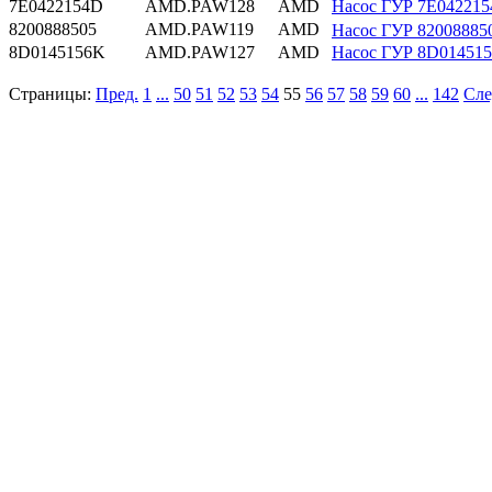
7E0422154D
AMD.PAW128
AMD
Насос ГУР 7E0422
8200888505
AMD.PAW119
AMD
Насос ГУР 8200888
8D0145156K
AMD.PAW127
AMD
Насос ГУР 8D0145
Страницы:
Пред.
1
...
50
51
52
53
54
55
56
57
58
59
60
...
142
Сле