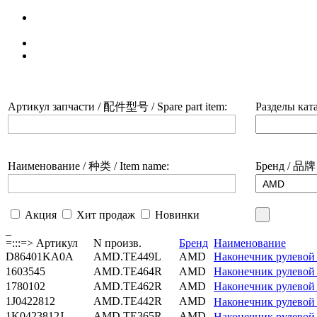
Поиск по каталогу
Catalogue search
Каталог щёток стеклоочистителя
Скачать каталог, сертификат
Download catalogue
Артикул запчасти / 配件型号 / Spare part item:
Разделы ката
Наименование / 种类 / Item name:
Бренд / 品牌 
Акция
Хит продаж
Новинки
_
=:::=> Артикул
N произв.
Бренд
Наименование
D86401KA0A
AMD.TE449L
AMD
Наконечник рулево
1603545
AMD.TE464R
AMD
Наконечник рулево
1780102
AMD.TE462R
AMD
Наконечник рулево
1J0422812
AMD.TE442R
AMD
Наконечник рулево
1K0423812J
AMD.TE365R
AMD
Наконечник рулево